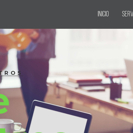
INICIO
SERV
TROS
e