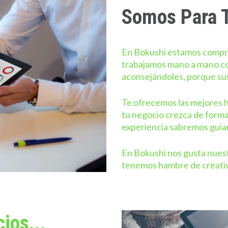
Somos Para 
En Bokushi estamos compro
trabajamos mano a mano co
aconsejándoles, porque su
Te ofrecemos las mejores 
tu negocio crezca de forma 
experiencia sabremos guiart
En Bokushi nos gusta nuest
tenemos hambre de creativ
ios...